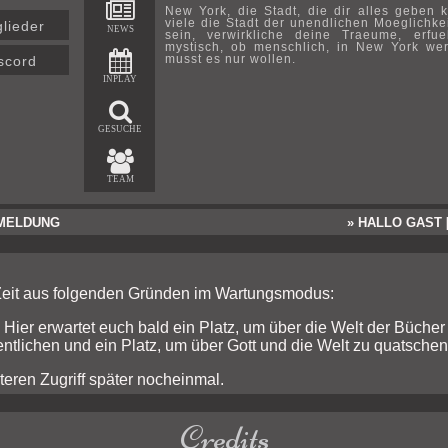
New York, die Stadt, die dir alles geben k
viele die Stadt der unendlichen Moeglichke
glieder
NEWS
sein, verwirkliche deine Traeume, erfu
mystisch, ob menschlich, in New York w
musst es nur wollen.
scord
INPLAY
GESUCHE
TEAM
MELDUNG
» HALLO GAST 
 Zeit aus folgenden Gründen im Wartungsmodus:
 Hier erwartet euch bald ein Platz, um über die Welt der Bücher
ntlichen und ein Platz, um über Gott und die Welt zu quatschen
teren Zugriff später nocheinmal.
Credits